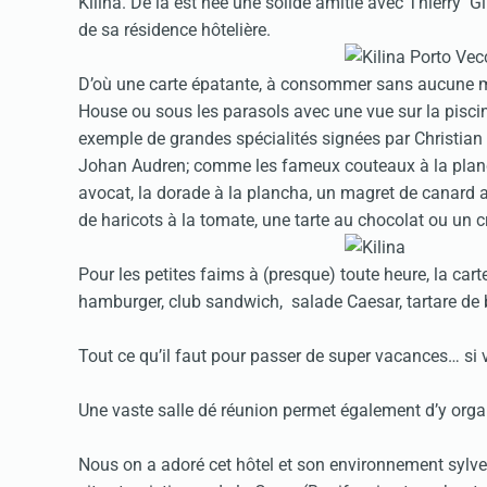
Kilina. De là est née une solide amitié avec Thierry G
de sa résidence hôtelière.
D’où une carte épatante, à consommer sans aucune mo
House ou sous les parasols avec une vue sur la piscin
exemple de grandes spécialités signées par Christian
Johan Audren; comme les fameux couteaux à la planc
avocat, la dorade à la plancha, un magret de canard a
de haricots à la tomate, une tarte au chocolat ou un c
Pour les petites faims à (presque) toute heure, la car
hamburger, club sandwich, salade Caesar, tartare de
Tout ce qu’il faut pour passer de super vacances… si v
Une vaste salle dé réunion permet également d’y orga
Nous on a adoré cet hôtel et son environnement sylvest