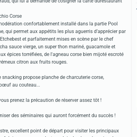
iraud, qui lui a demandé de cosigner la carte durestaurant
dération confortablement installé dans la partie Pool
e, qui permet aux appétits les plus aguerris d’apprécier par
 Etchebest et parfaitement mises en scène par le chef
ha sauce vierge, un super thon mariné, guacamole et
ux épices torréfiées, de l'agneau corse bien mijoté escroté
rémeux citron aux fruits rouges.
te snacking propose planche de charcuterie corse,
 bœuf au couteau...
ous prenez la précaution de réserver assez tôt !
niser des séminaires qui auront forcément du succès !
re, excellent point de départ pour visiter les principaux