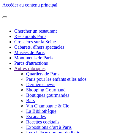
Accéder au contenu principal
Chercher un restaurant
Restaurants Paris
Croisières sur la Seine
Cabarets, dîners spectacles
Musées de Paris
Monuments de Paris
Parcs d'attractions
Autres rubriques
Quartiers de Paris
Paris pour les enfants et les ados
Dernières news
Shopping Gourmand
Boutiques gourmandes
Bars
Vin Champagne & Cie
La Bibliothèque
Escapades
Recettes cocktails
Expositions d’art à Paris
Les châteaux autour de Paris