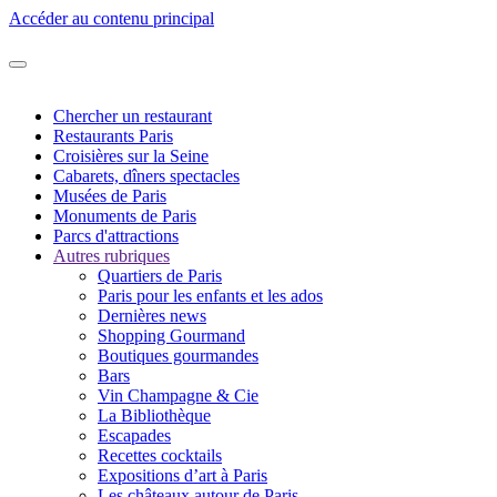
Accéder au contenu principal
Chercher un restaurant
Restaurants Paris
Croisières sur la Seine
Cabarets, dîners spectacles
Musées de Paris
Monuments de Paris
Parcs d'attractions
Autres rubriques
Quartiers de Paris
Paris pour les enfants et les ados
Dernières news
Shopping Gourmand
Boutiques gourmandes
Bars
Vin Champagne & Cie
La Bibliothèque
Escapades
Recettes cocktails
Expositions d’art à Paris
Les châteaux autour de Paris