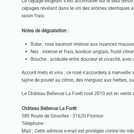
Ce cépage exigeant s'est acclimatée sur le seul terroir
cépages révélant dans le vin des arômes identiques à
raisin frais.
Notes de dégustation :
Robe : rose saumon intense aux nuances mauves, l
Nez : intense et frais, bonbon anglais, fruité citro
Bouche : acidulée entre douceur et vivacité, avec u
Accord mets et vins : ce rosé s'accordera à merveille 
tajine de poulet au citron, des merguez aux herbes, ou
Le Château Bellevue La Forêt rosé 2010 est en vente a
Château Bellevue La Forêt
580 Route de Grisolles - 31620 Fronton
Téléphone :
Mail :
Cette adresse e-mail est protégée contre les r