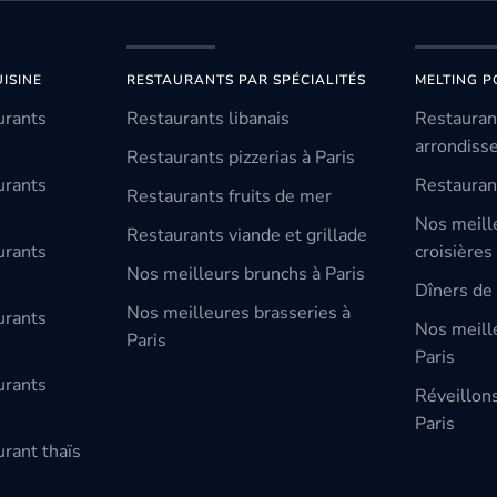
ISINE
RESTAURANTS PAR SPÉCIALITÉS
MELTING P
urants
Restaurants libanais
Restauran
arrondiss
Restaurants pizzerias à Paris
urants
Restauran
Restaurants fruits de mer
Nos meill
Restaurants viande et grillade
urants
croisières
Nos meilleurs brunchs à Paris
Dîners de 
Nos meilleures brasseries à
urants
Nos meille
Paris
Paris
urants
Réveillon
Paris
rant thaïs