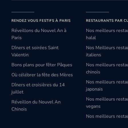
RENDEZ VOUS FESTIFS À PARIS
RESTAURANTS PAR CU
Réveillons du Nouvel An à
Nos meilleurs resta
Paris
halal
Dîners et soirées Saint
Nos Meilleurs resta
Valentin
italiens
Bons plans pour fêter Pâques
Nos meilleurs resta
chinois
Où célébrer la fête des Mères
Nos meilleurs resta
Dîners et croisières du 14
japonais
juillet
Nos meilleurs resta
Réveillon du Nouvel An
vegans
Chinois
Nos meilleurs restau