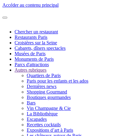
Accéder au contenu principal
Chercher un restaurant
Restaurants Paris
Croisières sur la Seine
Cabarets, dîners spectacles
Musées de Paris
Monuments de Paris
Parcs d'attractions
Autres rubriques
Quartiers de Paris
Paris pour les enfants et les ados
Dernières news
Shopping Gourmand
Boutiques gourmandes
Bars
Vin Champagne & Cie
La Bibliothèque
Escapades
Recettes cocktails
Expositions d’art à Paris
Les châteaux autour de Paris