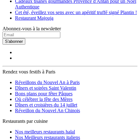
Cadeaux tisanes gourmandes Provence d'Antan pour un Noël
Authentique
Cet été, éveillez vos sens avec un apéritif truffé signé Plantin !
Restaurant Majouja
Abonnez-vous à la newsletter
S'abonner
Rendez vous festifs à Paris
Réveillons du Nouvel An à Paris
Dîners et soirées Saint Valentin
Bons plans pour fêter Pâques
Où célébrer la fête des Mères
Dîners et croisières du 14 juillet
Réveillon du Nouvel An Chinois
Restaurants par cuisine
Nos meilleurs restaurants halal
Nos Meilleurs restaurants italiens