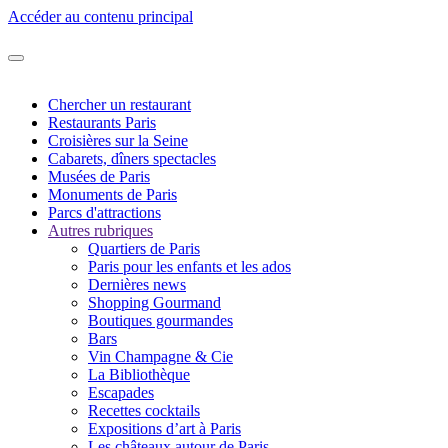
Accéder au contenu principal
Chercher un restaurant
Restaurants Paris
Croisières sur la Seine
Cabarets, dîners spectacles
Musées de Paris
Monuments de Paris
Parcs d'attractions
Autres rubriques
Quartiers de Paris
Paris pour les enfants et les ados
Dernières news
Shopping Gourmand
Boutiques gourmandes
Bars
Vin Champagne & Cie
La Bibliothèque
Escapades
Recettes cocktails
Expositions d’art à Paris
Les châteaux autour de Paris