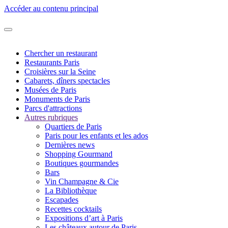
Accéder au contenu principal
Chercher un restaurant
Restaurants Paris
Croisières sur la Seine
Cabarets, dîners spectacles
Musées de Paris
Monuments de Paris
Parcs d'attractions
Autres rubriques
Quartiers de Paris
Paris pour les enfants et les ados
Dernières news
Shopping Gourmand
Boutiques gourmandes
Bars
Vin Champagne & Cie
La Bibliothèque
Escapades
Recettes cocktails
Expositions d’art à Paris
Les châteaux autour de Paris