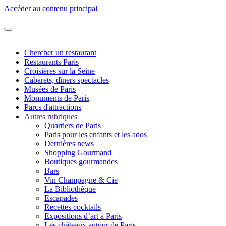
Accéder au contenu principal
Chercher un restaurant
Restaurants Paris
Croisières sur la Seine
Cabarets, dîners spectacles
Musées de Paris
Monuments de Paris
Parcs d'attractions
Autres rubriques
Quartiers de Paris
Paris pour les enfants et les ados
Dernières news
Shopping Gourmand
Boutiques gourmandes
Bars
Vin Champagne & Cie
La Bibliothèque
Escapades
Recettes cocktails
Expositions d’art à Paris
Les châteaux autour de Paris