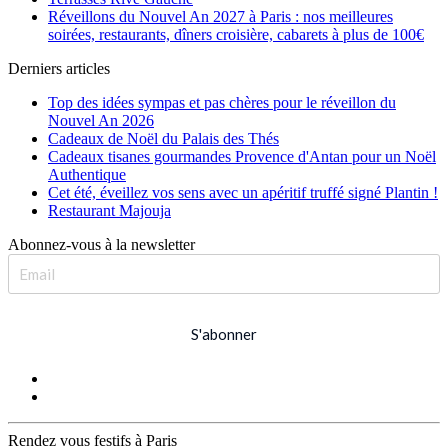
Réveillons du Nouvel An 2027 à Paris : nos meilleures
soirées, restaurants, dîners croisière, cabarets à plus de 100€
Derniers articles
Top des idées sympas et pas chères pour le réveillon du
Nouvel An 2026
Cadeaux de Noël du Palais des Thés
Cadeaux tisanes gourmandes Provence d'Antan pour un Noël
Authentique
Cet été, éveillez vos sens avec un apéritif truffé signé Plantin !
Restaurant Majouja
Abonnez-vous à la newsletter
S'abonner
Rendez vous festifs à Paris