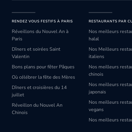
RENDEZ VOUS FESTIFS À PARIS
RESTAURANTS PAR CU
Réveillons du Nouvel An à
Nos meilleurs resta
Paris
halal
Dîners et soirées Saint
Nos Meilleurs resta
Valentin
italiens
Bons plans pour fêter Pâques
Nos meilleurs resta
chinois
Où célébrer la fête des Mères
Nos meilleurs resta
Dîners et croisières du 14
japonais
juillet
Nos meilleurs resta
Réveillon du Nouvel An
vegans
Chinois
Nos meilleurs restau