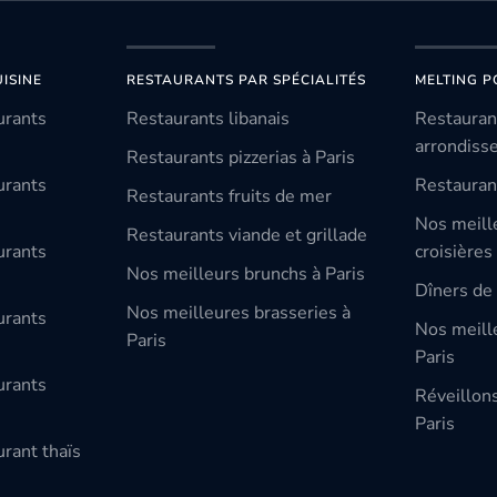
ISINE
RESTAURANTS PAR SPÉCIALITÉS
MELTING P
urants
Restaurants libanais
Restauran
arrondiss
Restaurants pizzerias à Paris
urants
Restauran
Restaurants fruits de mer
Nos meill
Restaurants viande et grillade
urants
croisières
Nos meilleurs brunchs à Paris
Dîners de 
Nos meilleures brasseries à
urants
Nos meille
Paris
Paris
urants
Réveillon
Paris
rant thaïs