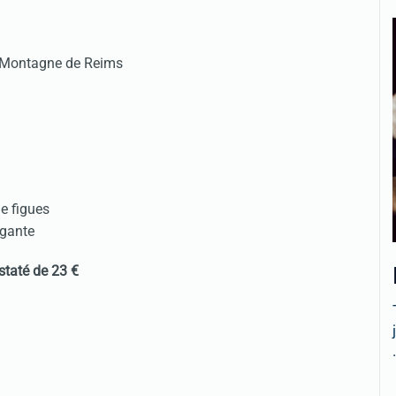
la Montagne de Reims
e figues
égante
staté de 23 €
.