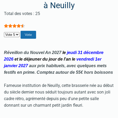
à Neuilly
Vote utilisateur:
4.5
/
5
Total des votes : 25
Veuillez voter
Réveillon du
Nouvel An
2027
le
jeudi 31 décembre
2026
et le déjeuner du jour de l'an le
vendredi 1er
janvier 2027
aux prix habituels, avec quelques mets
festifs en prime. Comptez autour de 55€ hors boissons
Fameuse institution de Neuilly, cette brasserie née au début
du siècle dernier nous séduit toujours autant avec son joli
cadre rétro, agrémenté depuis peu d'une petite salle
donnant sur un charmant petit jardin fleuri.