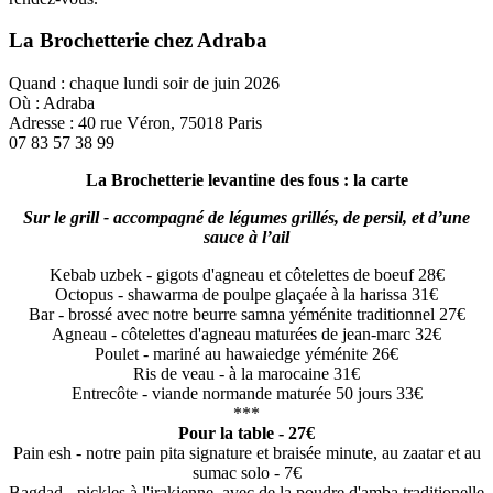
La Brochetterie chez Adraba
Quand : chaque lundi soir de juin 2026
Où : Adraba
Adresse : 40 rue Véron, 75018 Paris
07 83 57 38 99
La Brochetterie levantine des fous : la carte
Sur le grill - accompagné de légumes grillés, de persil, et d’une
sauce à l’ail
Kebab uzbek - gigots d'agneau et côtelettes de boeuf 28€
Octopus - shawarma de poulpe glaçaée à la harissa 31€
Bar - brossé avec notre beurre samna yéménite traditionnel 27€
Agneau - côtelettes d'agneau maturées de jean-marc 32€
Poulet - mariné au hawaiedge yéménite 26€
Ris de veau - à la marocaine 31€
Entrecôte - viande normande maturée 50 jours 33€
***
Pour la table - 27€
Pain esh - notre pain pita signature et braisée minute, au zaatar et au
sumac solo - 7€
Bagdad - pickles à l'irakienne, avec de la poudre d'amba traditionelle