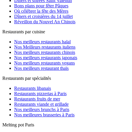
Dîners et soirées Saint Valentin
Mabillon
(9)
Bons plans pour fêter Pâques
Madeleine
(17)
Où célébrer la fête des Mères
Malesherbes
(2)
Dîners et croisières du 14 juillet
Marcadet Poissoniers
(1)
Réveillon du Nouvel An Chinois
Maubert Mutualité
(15)
Michel-Ange Auteuil
(1)
Restaurants par cuisine
Mirabeau
(3)
Miromesnil
(13)
Nos meilleurs restaurants halal
Monceau
(1)
Nos Meilleurs restaurants italiens
Montgallet
(1)
Nos meilleurs restaurants chinois
Montparnasse Bienvenue
(5)
Nos meilleurs restaurants japonais
Mouton Duvernet
(1)
Nos meilleurs restaurants vegans
Musée d'Orsay
(2)
Nos meilleurs restaurant thaïs
Ménilmontant
(7)
Restaurants par spécialités
Nation
(2)
Notre-Dame de Lorette
(4)
Restaurants libanais
Notre-Dame des Champs
(3)
Restaurants pizzerias à Paris
Oberkampf
(6)
Restaurants fruits de mer
Odéon
(20)
Restaurants viande et grillade
Opéra
(23)
Nos meilleurs brunchs à Paris
Palais Royal Musée du Louvre
(16)
Nos meilleures brasseries à Paris
Parmentier
(8)
Passy
(7)
Melting pot Paris
Pernety
(4)
Pigalle
(5)