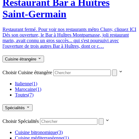
Restaurant Bar à Huîtres
Saint-Germain
Restaurant fermé. Pour voir nos restaurants métro Cluny, cliquez ICI
Dés son ouverture, le Bar à Huîtres Montparnasse, joli restaurant
marin, avait connu un gros succès... qui s'est poursuivi avec
l'ouverture de trois autres Bar à Huîtres, dont ce c…
Cuisine étrangère
Choisir Cuisine étrangère
Italienne
(1)
Marocaine
(1)
Toutes
(7)
Spécialités
Choisir Spécialités
Cuisine bitronomique
(3)
Cuisine méditerranéenne
(1)