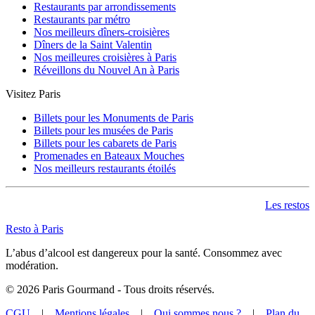
Restaurants par arrondissements
Place de Clichy
(7)
Restaurants par métro
Place Monge
(3)
Nos meilleurs dîners-croisières
Plaisance
(1)
Dîners de la Saint Valentin
Poissonnière
(10)
Nos meilleures croisières à Paris
Pont de l'Alma
(4)
Réveillons du Nouvel An à Paris
Pont de Levallois
(3)
Pont de Neuilly
(2)
Visitez Paris
Pont Marie
(12)
Pont Neuf
(4)
Billets pour les Monuments de Paris
Port Royal
(2)
Billets pour les musées de Paris
Porte d'Auteuil
(3)
Billets pour les cabarets de Paris
Porte d'Orléans
(2)
Promenades en Bateaux Mouches
Porte Dauphine
(1)
Nos meilleurs restaurants étoilés
Porte de Bagnolet
(2)
Porte de Champerret
(2)
Porte de Charenton
(1)
Les restos
Porte de Clichy
(1)
Porte de Clignancourt
(1)
Resto à Paris
Porte de la Villette
(1)
Porte de Pantin
(7)
L’abus d’alcool est dangereux pour la santé. Consommez avec
Porte de Saint-Cloud
(3)
modération.
Porte de Vanves
(1)
©
2026
Paris Gourmand - Tous droits réservés.
Porte de Versailles
(2)
Porte Maillot
(18)
CGU
|
Mentions légales
|
Qui sommes nous ?
|
Plan du
Pyramides
(16)