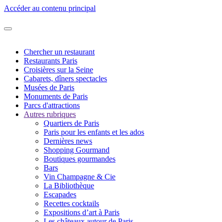
Accéder au contenu principal
Chercher un restaurant
Restaurants Paris
Croisières sur la Seine
Cabarets, dîners spectacles
Musées de Paris
Monuments de Paris
Parcs d'attractions
Autres rubriques
Quartiers de Paris
Paris pour les enfants et les ados
Dernières news
Shopping Gourmand
Boutiques gourmandes
Bars
Vin Champagne & Cie
La Bibliothèque
Escapades
Recettes cocktails
Expositions d’art à Paris
Les châteaux autour de Paris