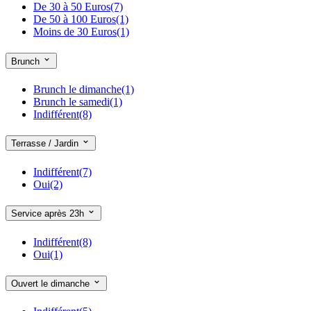
Censier Daubenton
(7)
De 30 à 50 Euros
(7)
Champ de Mars Tour Eiffel
(5)
De 50 à 100 Euros
(1)
Champs-Elysées Clémenceau
(4)
Moins de 30 Euros
(1)
Charles de Gaulle-Etoile
(26)
Charles Michels
(3)
Brunch
Charonne
(8)
Chateau de Vincennes
(2)
Brunch le dimanche
(1)
Chaussée d'Antin La Fayette
(6)
Brunch le samedi
(1)
Chemin Vert
(13)
Indifférent
(8)
Chevaleret
(1)
Château d'Eau
(9)
Château Rouge
(1)
Terrasse / Jardin
Châtelet
(5)
Châtelet Les Halles
(13)
Indifférent
(7)
Cité
(1)
Oui
(2)
Cité Universitaire
(1)
Cluny La Sorbonne
(9)
Service après 23h
Colonel Fabien
(2)
Commerce
(3)
Indifférent
(8)
Concorde
(11)
Oui
(1)
Convention
(3)
Corvisart
(2)
Cour Saint Emilion
(2)
Ouvert le dimanche
Courcelles
(4)
Couronnes
(2)