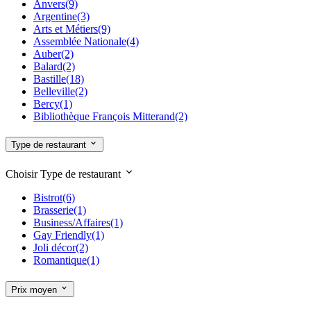
Anvers
(9)
Argentine
(3)
Arts et Métiers
(9)
Assemblée Nationale
(4)
Auber
(2)
Balard
(2)
Bastille
(18)
Belleville
(2)
Bercy
(1)
Bibliothèque François Mitterand
(2)
Bir Hakeim
(3)
Blanche
(7)
Type de restaurant
Boissière
(6)
Bolivar
(2)
Choisir Type de restaurant
Bonne Nouvelle
(11)
Boulets Montreuil
(1)
Bistrot
(6)
Bourse
(16)
Brasserie
(1)
Brochant
(5)
Business/Affaires
(1)
Bréguet Sabin
(3)
Gay Friendly
(1)
Buttes Chaumont
(1)
Joli décor
(2)
Buzenval
(1)
Romantique
(1)
Cadet
(12)
Cambronne
(2)
Prix moyen
Campo Formio
(2)
Cardinal Lemoine
(4)