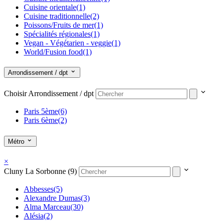
Cuisine orientale
(1)
Cuisine traditionnelle
(2)
Poissons/Fruits de mer
(1)
Spécialités régionales
(1)
Vegan - Végétarien - veggie
(1)
World/Fusion food
(1)
Arrondissement / dpt
Choisir Arrondissement / dpt
Paris 5ème
(6)
Paris 6ème
(2)
Métro
×
Cluny La Sorbonne (9)
Abbesses
(5)
Alexandre Dumas
(3)
Alma Marceau
(30)
Alésia
(2)