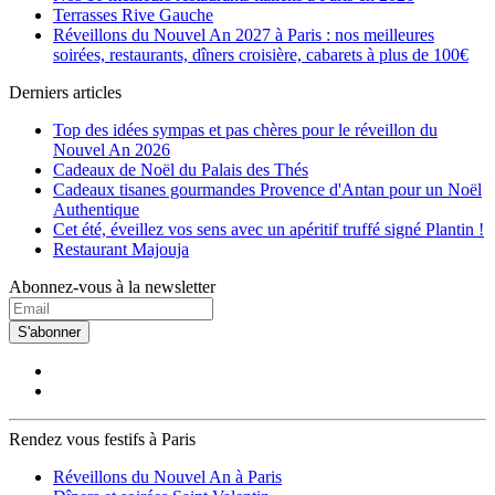
Guy Moquet
(2)
Terrasses Rive Gauche
Havre Caumartin
(5)
Réveillons du Nouvel An 2027 à Paris : nos meilleures
Hôtel de Ville
(6)
soirées, restaurants, dîners croisière, cabarets à plus de 100€
Iena
(9)
Derniers articles
Invalides
(10)
Jacques Bonsergent
(8)
Top des idées sympas et pas chères pour le réveillon du
Jaurès
(1)
Nouvel An 2026
Javel
(2)
Cadeaux de Noël du Palais des Thés
Jourdain
(2)
Cadeaux tisanes gourmandes Provence d'Antan pour un Noël
Jules Joffrin
(6)
Authentique
Jussieu
(3)
Cet été, éveillez vos sens avec un apéritif truffé signé Plantin !
Kléber
(6)
Restaurant Majouja
La Chapelle
(2)
La Fourche
(2)
Abonnez-vous à la newsletter
La Motte-Picquet Grenelle
(8)
La Muette
(6)
La Tour Maubourg
(11)
S'abonner
Lamarck Caulaincourt
(10)
Laumière
(3)
Le Peletier
(6)
Ledru Rollin
(14)
Les Gobelins
(6)
Rendez vous festifs à Paris
Louise Michel
(2)
Louvre Rivoli
(14)
Réveillons du Nouvel An à Paris
Luxembourg
(5)