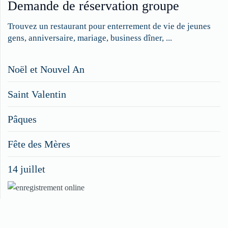
Demande de réservation groupe
Trouvez un restaurant pour enterrement de vie de jeunes
gens, anniversaire, mariage, business dîner, ...
Restaurateurs,
Noël et Nouvel An
faites
Saint Valentin
figurer
vos
Pâques
menus
Fête des Mères
spéciaux
14 juillet
dans
nos
rubriques
Spéciales