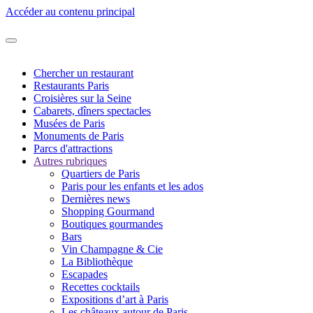
Accéder au contenu principal
Chercher un restaurant
Restaurants Paris
Croisières sur la Seine
Cabarets, dîners spectacles
Musées de Paris
Monuments de Paris
Parcs d'attractions
Autres rubriques
Quartiers de Paris
Paris pour les enfants et les ados
Dernières news
Shopping Gourmand
Boutiques gourmandes
Bars
Vin Champagne & Cie
La Bibliothèque
Escapades
Recettes cocktails
Expositions d’art à Paris
Les châteaux autour de Paris