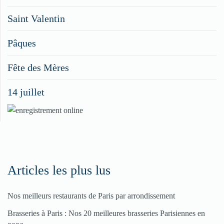
faites
Saint Valentin
figurer
vos
Pâques
menus
Fête des Mères
spéciaux
14 juillet
dans
nos
rubriques
Spéciales
Fêtes
Articles les plus lus
Nos meilleurs restaurants de Paris par arrondissement
Pour
Brasseries à Paris : Nos 20 meilleures brasseries Parisiennes en
enregistrer