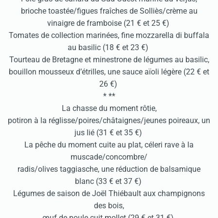
brioche toastée/figues fraîches de Solliès/crème au
vinaigre de framboise (21 € et 25 €)
Tomates de collection marinées, fine mozzarella di buffala
au basilic (18 € et 23 €)
Tourteau de Bretagne et minestrone de légumes au basilic,
bouillon mousseux d’étrilles, une sauce aïoli légère (22 € et
26 €)
* **
La chasse du moment rôtie,
potiron à la réglisse/poires/châtaignes/jeunes poireaux, un
jus lié (31 € et 35 €)
La pêche du moment cuite au plat, céleri rave à la
muscade/concombre/
radis/olives taggiasche, une réduction de balsamique
blanc (33 € et 37 €)
Légumes de saison de Joël Thiébault aux champignons
des bois,
œuf de poule cuit mollet (29 € et 31 €)