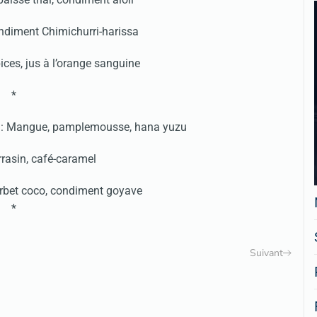
condiment Chimichurri-harissa
ces, jus à l’orange sanguine
*
 : Mangue, pamplemousse, hana yuzu
rrasin, café-caramel
orbet coco, condiment goyave
*
Suivant