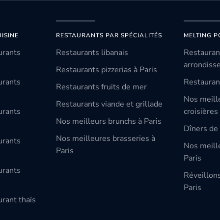
ISINE
RESTAURANTS PAR SPÉCIALITÉS
MELTING P
urants
Restaurants libanais
Restauran
arrondiss
Restaurants pizzerias à Paris
urants
Restauran
Restaurants fruits de mer
Nos meill
Restaurants viande et grillade
urants
croisières
Nos meilleurs brunchs à Paris
Dîners de 
Nos meilleures brasseries à
urants
Nos meille
Paris
Paris
urants
Réveillon
Paris
rant thaïs