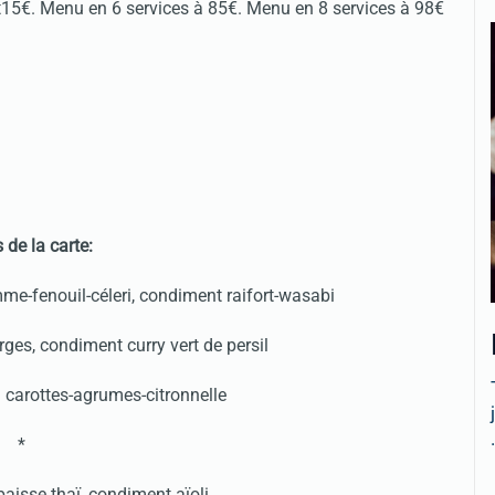
sert15€. Menu en 6 services à 85€. Menu en 8 services à 98€
s de la carte:
mme-fenouil-céleri, condiment raifort-wasabi
erges, condiment curry vert de persil
 carottes-agrumes-citronnelle
.
*
baisse thaï, condiment aïoli