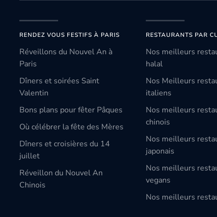
RENDEZ VOUS FESTIFS À PARIS
RESTAURANTS PAR CU
Réveillons du Nouvel An à
Nos meilleurs resta
Paris
halal
Dîners et soirées Saint
Nos Meilleurs resta
Valentin
italiens
Bons plans pour fêter Pâques
Nos meilleurs resta
chinois
Où célébrer la fête des Mères
Nos meilleurs resta
Dîners et croisières du 14
japonais
juillet
Nos meilleurs resta
Réveillon du Nouvel An
vegans
Chinois
Nos meilleurs restau