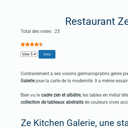
Restaurant Ze
Vote utilisateur:
4.5
/
5
Total des votes : 23
Veuillez voter
Contrairement à ses voisins germanopratins genre pier
Galerie
joue la carte de la modernité. Il a même essai
Bien vu le
cadre zen et albâtre
, les tables en métal tê
collection de tableaux abstraits
de couleurs vives ac
Ze Kitchen Galerie, une sta