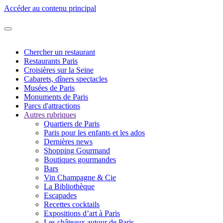
Accéder au contenu principal
Chercher un restaurant
Restaurants Paris
Croisières sur la Seine
Cabarets, dîners spectacles
Musées de Paris
Monuments de Paris
Parcs d'attractions
Autres rubriques
Quartiers de Paris
Paris pour les enfants et les ados
Dernières news
Shopping Gourmand
Boutiques gourmandes
Bars
Vin Champagne & Cie
La Bibliothèque
Escapades
Recettes cocktails
Expositions d’art à Paris
Les châteaux autour de Paris