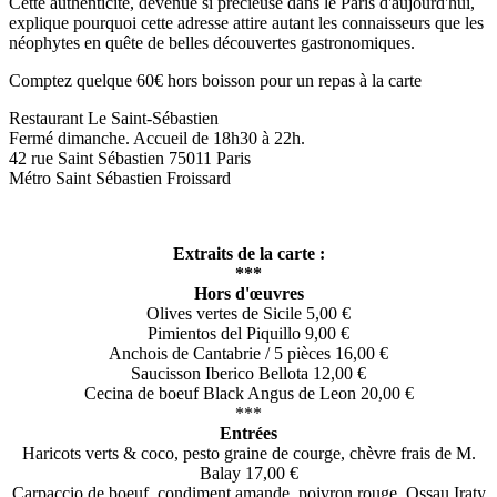
Cette authenticité, devenue si précieuse dans le Paris d'aujourd'hui,
explique pourquoi cette adresse attire autant les connaisseurs que les
néophytes en quête de belles découvertes gastronomiques.
Comptez quelque 60€ hors boisson pour un repas à la carte
Restaurant Le Saint-Sébastien
Fermé dimanche. Accueil de 18h30 à 22h.
42 rue Saint Sébastien 75011 Paris
Métro Saint Sébastien Froissard
Extraits de la carte :
***
Hors d'œuvres
Olives vertes de Sicile 5,00 €
Pimientos del Piquillo 9,00 €
Anchois de Cantabrie / 5 pièces 16,00 €
Saucisson Iberico Bellota 12,00 €
Cecina de boeuf Black Angus de Leon 20,00 €
***
Entrées
Haricots verts & coco, pesto graine de courge, chèvre frais de M.
Balay 17,00 €
Carpaccio de boeuf, condiment amande, poivron rouge, Ossau Iraty