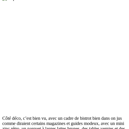
Côté déco, c’est bien vu, avec un cadre de bistrot bien dans on jus
comme diraient certains magazines et guides modeux, avec un mini
zinc rétro, un parquet à larges lattes brunes, des tables vernies et des