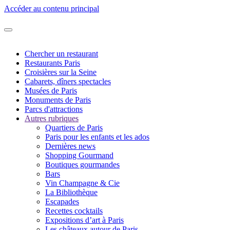
Accéder au contenu principal
Chercher un restaurant
Restaurants Paris
Croisières sur la Seine
Cabarets, dîners spectacles
Musées de Paris
Monuments de Paris
Parcs d'attractions
Autres rubriques
Quartiers de Paris
Paris pour les enfants et les ados
Dernières news
Shopping Gourmand
Boutiques gourmandes
Bars
Vin Champagne & Cie
La Bibliothèque
Escapades
Recettes cocktails
Expositions d’art à Paris
Les châteaux autour de Paris