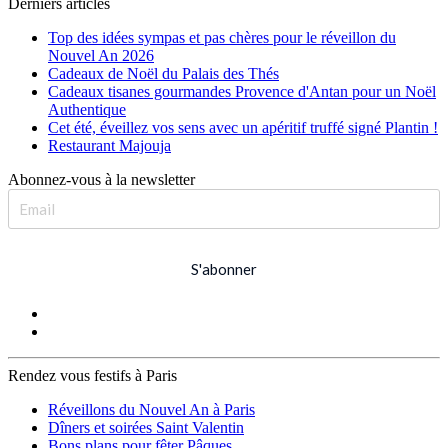
Derniers articles
Top des idées sympas et pas chères pour le réveillon du
Nouvel An 2026
Cadeaux de Noël du Palais des Thés
Cadeaux tisanes gourmandes Provence d'Antan pour un Noël
Authentique
Cet été, éveillez vos sens avec un apéritif truffé signé Plantin !
Restaurant Majouja
Abonnez-vous à la newsletter
S'abonner
Rendez vous festifs à Paris
Réveillons du Nouvel An à Paris
Dîners et soirées Saint Valentin
Bons plans pour fêter Pâques