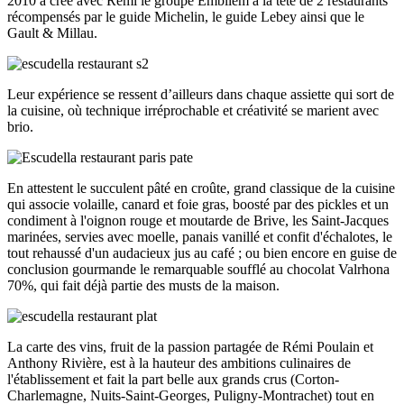
2010 a créé avec Rémi le groupe Embllem à la tête de 2 restaurants
récompensés par le guide Michelin, le guide Lebey ainsi que le
Gault & Millau.
Leur expérience se ressent d’ailleurs dans chaque assiette qui sort de
la cuisine, où technique irréprochable et créativité se marient avec
brio.
En attestent le succulent pâté en croûte, grand classique de la cuisine
qui associe volaille, canard et foie gras, boosté par des pickles et un
condiment à l'oignon rouge et moutarde de Brive, les Saint-Jacques
marinées, servies avec moelle, panais vanillé et confit d'échalotes, le
tout rehaussé d'un audacieux jus au café ; ou bien encore en guise de
conclusion gourmande le remarquable soufflé au chocolat Valrhona
70%, qui fait déjà partie des musts de la maison.
La carte des vins, fruit de la passion partagée de Rémi Poulain et
Anthony Rivière, est à la hauteur des ambitions culinaires de
l'établissement et fait la part belle aux grands crus (Corton-
Charlemagne, Nuits-Saint-Georges, Puligny-Montrachet) tout en