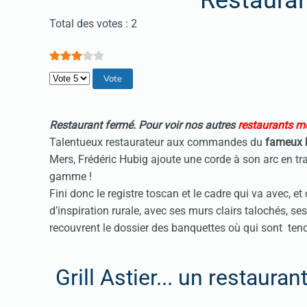
Restaurant
Vote utilisateur:
3
/
5
Total des votes : 2
Veuillez voter
Restaurant fermé. Pour voir nos autres
restaurants mé
Talentueux restaurateur aux commandes du
fameux b
Mers, Frédéric Hubig ajoute une corde à son arc en tr
gamme !
Fini donc le registre toscan et le cadre qui va avec, et
d’inspiration rurale, avec ses murs clairs talochés, s
recouvrent le dossier des banquettes où qui sont ten
Grill Astier... un restaura