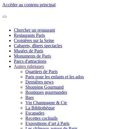
Accéder au contenu principal
Chercher un restaurant
Restaurants Paris
Croisières sur la Seine
Cabarets, dîners spectacles
Musées de Paris
Monuments de Paris
Parcs d'attractions
Autres rubriques
Quartiers de Paris
Paris pour les enfants et les ados
Dernières news
Shopping Gourmand
Boutiques gourmandes
Bars
Vin Champagne & Cie
La Bibliothèque
Escapades
Recettes cocktails
Expositions d’art à Paris
Les châteaux autour de Paris