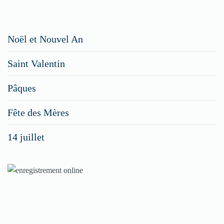
Restaurateurs,
Noël et Nouvel An
faites
Saint Valentin
figurer
vos
Pâques
menus
Fête des Mères
spéciaux
14 juillet
dans
nos
rubriques
Spéciales
Fêtes