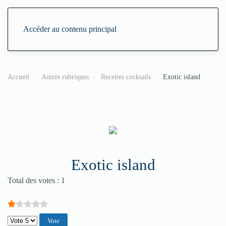
Accéder au contenu principal
Accueil
Autres rubriques
Recettes cocktails
Exotic island
Exotic island
Vote utilisateur:
1
/
5
Total des votes : 1
Veuillez voter