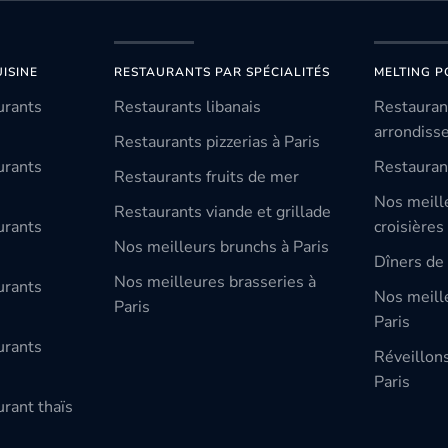
ISINE
RESTAURANTS PAR SPÉCIALITÉS
MELTING P
urants
Restaurants libanais
Restauran
arrondiss
Restaurants pizzerias à Paris
urants
Restauran
Restaurants fruits de mer
Nos meill
Restaurants viande et grillade
urants
croisières
Nos meilleurs brunchs à Paris
Dîners de 
Nos meilleures brasseries à
urants
Nos meille
Paris
Paris
urants
Réveillon
Paris
rant thaïs