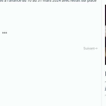
 à l’avance du 10 au 31 mars 2024 avec retrait sur place
***
Suivant
.