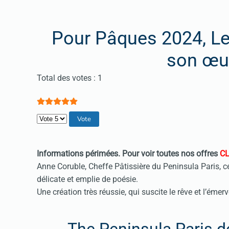
Pour Pâques 2024, Le
son œu
Vote utilisateur:
5
/
5
Total des votes : 1
Veuillez voter
Informations périmées.
Pour voir toutes nos offres
CL
Anne Coruble, Cheffe Pâtissière du Peninsula Paris, c
délicate et emplie de poésie.
Une création très réussie, qui suscite le rêve et l’éme
The Peninsula Paris d