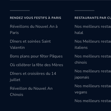
RENDEZ VOUS FESTIFS À PARIS
RESTAURANTS PAR CU
Réveillons du Nouvel An à
Nos meilleurs resta
Paris
halal
Dîners et soirées Saint
Nos Meilleurs resta
Valentin
italiens
Bons plans pour fêter Pâques
Nos meilleurs resta
chinois
Où célébrer la fête des Mères
Nos meilleurs resta
Dîners et croisières du 14
japonais
juillet
Nos meilleurs resta
Réveillon du Nouvel An
vegans
Chinois
Nos meilleurs restau