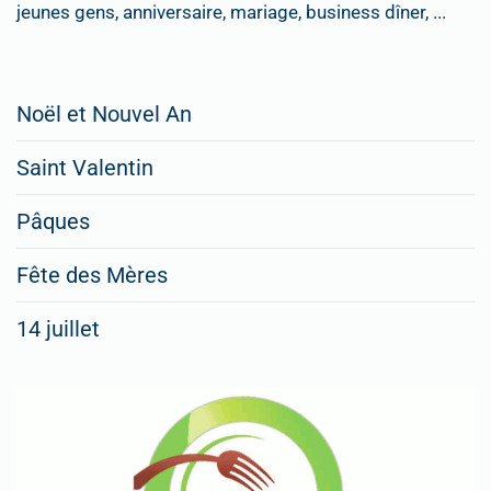
jeunes gens, anniversaire, mariage, business dîner, ...
Restaurateurs,
Noël et Nouvel An
faites
Saint Valentin
figurer
vos
Pâques
menus
Fête des Mères
spéciaux
14 juillet
dans
nos
rubriques
Spéciales
Fêtes