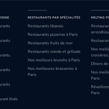
ISINE
RESTAURANTS PAR SPÉCIALITÉS
MELTING P
urants
Restaurants libanais
Restauran
arrondiss
Restaurants pizzerias à Paris
urants
Restauran
Restaurants fruits de mer
Nos meill
Restaurants viande et grillade
urants
croisières
Nos meilleurs brunchs à Paris
Dîners de 
Nos meilleures brasseries à
urants
Nos meille
Paris
Paris
urants
Réveillon
Paris
rant thaïs