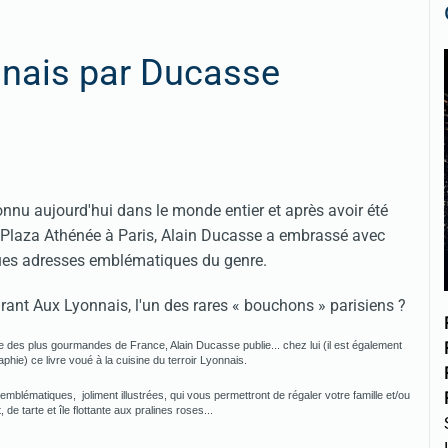
nnais par Ducasse
nnu aujourd'hui dans le monde entier et après avoir été
au Plaza Athénée à Paris, Alain Ducasse a embrassé avec
ques adresses emblématiques du genre.
urant Aux Lyonnais, l'un des rares « bouchons » parisiens ?
e des plus gourmandes de France, Alain Ducasse publie... chez lui (il est également
aphie) ce livre voué à la cuisine du terroir Lyonnais.
lématiques, joliment illustrées, qui vous permettront de régaler votre famille et/ou
e tarte et île flottante aux pralines roses...