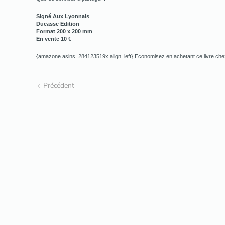
Signé Aux Lyonnais
Ducasse Edition
Format 200 x 200 mm
En vente 10 €
{amazone asins=284123519x align=left} Economisez en achetant ce livre ch
Précédent