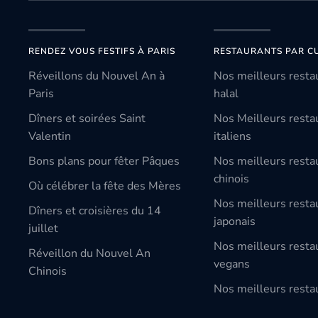
RENDEZ VOUS FESTIFS À PARIS
RESTAURANTS PAR CU
Réveillons du Nouvel An à
Nos meilleurs resta
Paris
halal
Dîners et soirées Saint
Nos Meilleurs resta
Valentin
italiens
Bons plans pour fêter Pâques
Nos meilleurs resta
chinois
Où célébrer la fête des Mères
Nos meilleurs resta
Dîners et croisières du 14
japonais
juillet
Nos meilleurs resta
Réveillon du Nouvel An
vegans
Chinois
Nos meilleurs restau