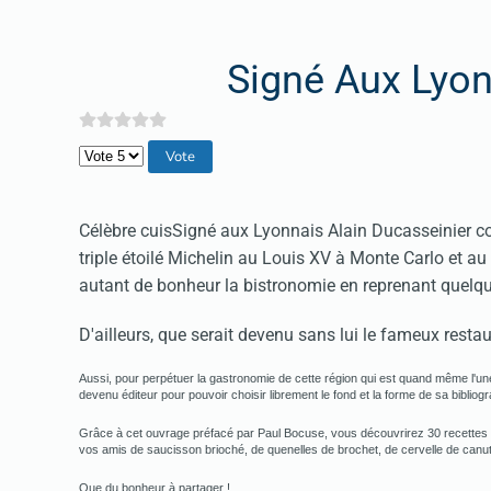
Signé Aux Lyo
Veuillez voter
Célèbre cuisSigné aux Lyonnais Alain Ducasseinier co
triple étoilé Michelin au Louis XV à Monte Carlo et 
autant de bonheur la bistronomie en reprenant quel
D'ailleurs, que serait devenu sans lui le fameux resta
Aussi, pour perpétuer la gastronomie de cette région qui est quand même l'un
devenu éditeur pour pouvoir choisir librement le fond et la forme de sa bibliogr
Grâce à cet ouvrage préfacé par Paul Bocuse, vous découvrirez 30 recettes emb
vos amis de saucisson brioché, de quenelles de brochet, de cervelle de canut, d
Que du bonheur à partager !