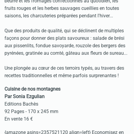
beurre et les fromages confectionnés au quotidien, les
fruits rouges et les herbes sau­va­ges cueillies en toutes
saisons, les char­cu­te­ries préparées pen­dant l'hiver...
Que des produits de qualité, qui se déclinent de multiples
façons pour donner des plats savou­reux : salade de brési
aux pissenlits, fondue savoyarde, rouzole des bergers des
pyrénées, gratinée au comté, gâteau aux fleurs de sureau...
Une plongée au cœur de ces terroirs typés, au travers des
recettes traditionnelles et même parfois surprenantes !
Cuisine de nos montagnes
Par Sonia Ezgulian
Editions Bachès
92 Pages - 170 x 245 mm
En vente 16 €
{amazone asins=2357521120 align=left} Economisez en