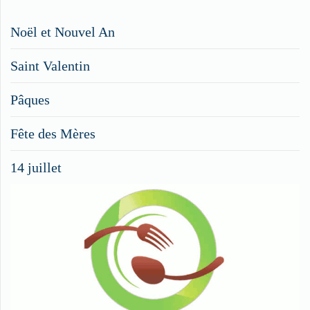
Restaurateurs,
Noël et Nouvel An
faites
Saint Valentin
figurer
vos
Pâques
menus
Fête des Mères
spéciaux
14 juillet
dans
nos
rubriques
Spéciales
Fêtes