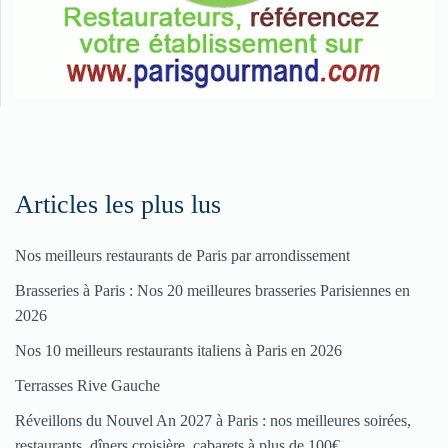
Pour
enregistrer
votre
restaurant
Cliquez
ici
Articles les plus lus
Nos meilleurs restaurants de Paris par arrondissement
Brasseries à Paris : Nos 20 meilleures brasseries Parisiennes en
2026
Nos 10 meilleurs restaurants italiens à Paris en 2026
Terrasses Rive Gauche
Réveillons du Nouvel An 2027 à Paris : nos meilleures soirées,
restaurants, dîners croisière, cabarets à plus de 100€