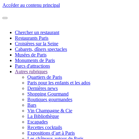
Accéder au contenu principal
Chercher un restaurant
Restaurants Paris
Croisières sur la Seine
Cabarets, dîners spectacles
Musées de Paris
Monuments de Paris
Parcs d'attractions
Autres rubriques
Quartiers de Paris
Paris pour les enfants et les ados
Dernières news
Shopping Gourmand
Boutiques gourmandes
Bars
Vin Champagne & Cie
La Bibliothèque
Escapades
Recettes cocktails
Expositions d’art à Paris
Les châteaux autour de Paris