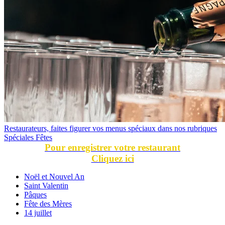
Restaurateurs, faites figurer vos menus spéciaux dans nos rubriques
Spéciales Fêtes
Pour enregistrer votre restaurant
Cliquez ici
Noël et Nouvel An
Saint Valentin
Pâques
Fête des Mères
14 juillet