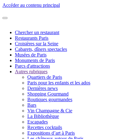
Accéder au contenu principal
Chercher un restaurant
Restaurants Paris
Croisières sur la Seine
Cabarets, dîners spectacles
Musées de Paris
Monuments de Paris
Parcs d'attractions
Autres rubriques
Quartiers de Paris
Paris pour les enfants et les ados
Dernières news
Shopping Gourmand
Boutiques gourmandes
Bars
Vin Champagne & Cie
La Bibliothèque
Escapades
Recettes cocktails
Expositions d’art à Paris
Les châteaux autour de Paris