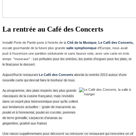
La rentrée au Café des Concerts
Installé Porte de Pantin juste à l'entrée de
la
Cité de la Musique
,
Le Café des Concerts,
escale gourmande de la future plus grande
salle symphonique
d'Europe, nous avait
joué à l'ouverture une partition séduisante et sans fausse note, avec une carte en trois
temps "musicaux" :
Les préludes pour les entrées, les points d'orgues pour les plats, et
le final pour le dessert.
Aujourd'hui le restaurant
Le Café des Concerts
aborde la rentrée 2013 autour d'une
nouvelle carte qui devrait faire le bonheur de tous.
Au programme, des
plats inspirés des plus grands
classiques de la cuisine française, mais revisités
dans un esprit plus bistronomique pour qu'ils collent
aux tendances actuelles :
gratin de macaronis au
poulet et à l’emmental,
poulet en cocotte, pommes
de terre grenaille, carpaccio d’ananas au
gingembre, gratiné aux fraises
Une raison supplémentaire pour découvrir ou retrouver ce restaurant qui rencontre un vif