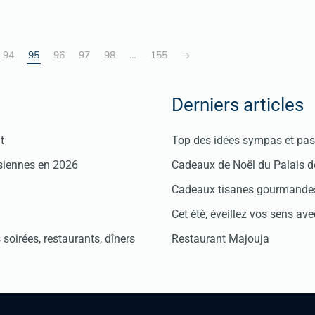
94
95
96
97
98
…
155
Derniers articles
t
Top des idées sympas et pas 
isiennes en 2026
Cadeaux de Noël du Palais 
Cadeaux tisanes gourmandes
Cet été, éveillez vos sens avec
soirées, restaurants, dîners
Restaurant Majouja