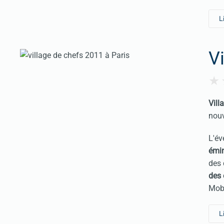
L
V
Vill
nouv
L'év
émi
des 
des 
Mob
L