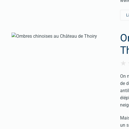
www
L
O
T
On n
de d
anti
élép
neig
Mais
un s