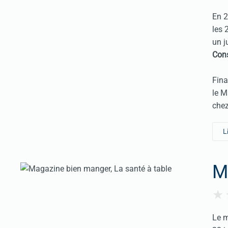
En 2
les 
un j
Con
Fina
le M
che
L
M
Le m