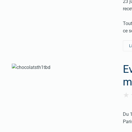
23 j
rece
Tout
ce s
L
E
m
Du 1
Pari