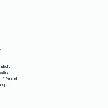
e
s
chefs
culinaires
s é
lèves et
l'espace