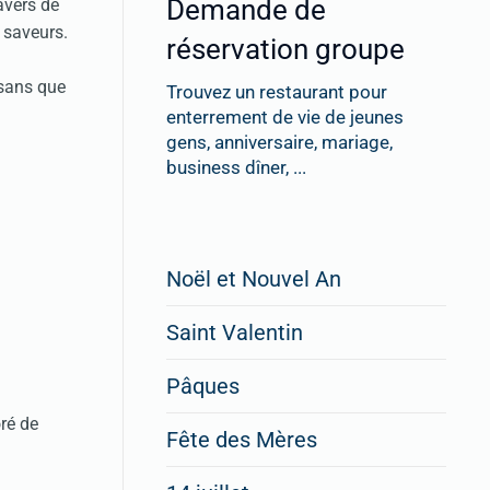
Demande de
avers de
t saveurs.
réservation groupe
 sans que
Trouvez un restaurant pour
enterrement de vie de jeunes
gens, anniversaire, mariage,
business dîner, ...
Restaurateurs,
Noël et Nouvel An
faites
Saint Valentin
figurer
vos
Pâques
menus
ré de
Fête des Mères
spéciaux