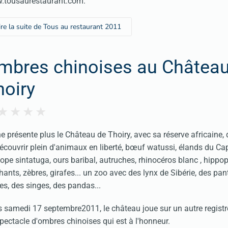
.tousaurestaurant.com
.
ire la suite de Tous au restaurant 2011
mbres chinoises au Château
hoiry
e présente plus le Château de Thoiry, avec sa réserve africaine,
écouvrir plein d'animaux en liberté, bœuf watussi, élands du Cap,
lope sintatuga, ours baribal, autruches, rhinocéros blanc , hipp
hants, zèbres, girafes... un zoo avec des lynx de Sibérie, des pa
es, des singes, des pandas...
 samedi 17 septembre2011, le château joue sur un autre registre,
pectacle d'ombres chinoises qui est à l'honneur.