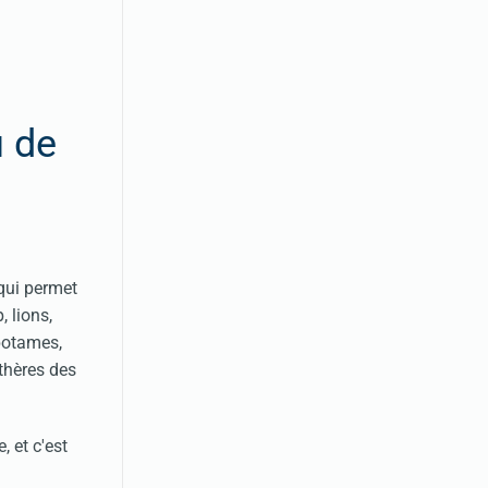
 de
 qui permet
 lions,
opotames,
nthères des
 et c'est