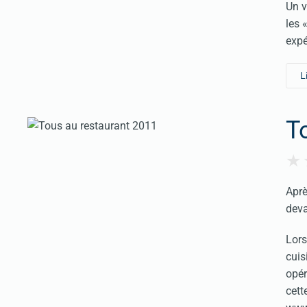
Un v
les 
expé
L
T
Aprè
dev
Lors
cuis
opér
cett