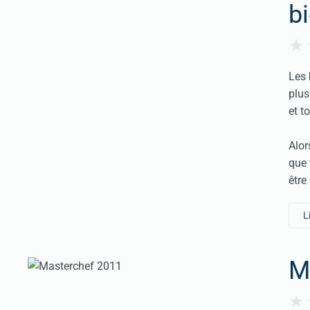
b
Les 
plus
et t
Alor
que 
être
L
Ma