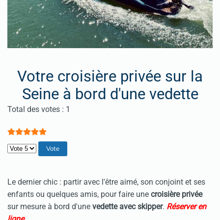
Votre croisière privée sur la
Seine à bord d'une vedette
Vote utilisateur:
5
/
5
Total des votes : 1
Veuillez voter
Le dernier chic : partir avec l'être aimé, son conjoint et ses
enfants ou quelques amis, pour faire une
croisière privée
sur mesure à bord d'une
vedette avec skipper
.
Réserver en
ligne