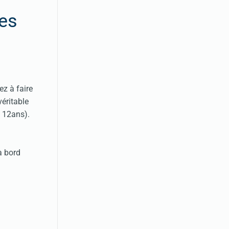
es
ez à faire
 véritable
à 12ans).
à bord