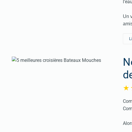
l’eau
Un v
amis
L
N
d
Comp
Comp
Alor