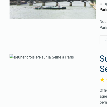
simp
Pari
Nous
Pari
L
S
S
Offr
agr
perm