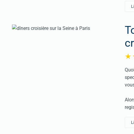
L
T
cr
Quoi
spec
vous
Alor
regi
L