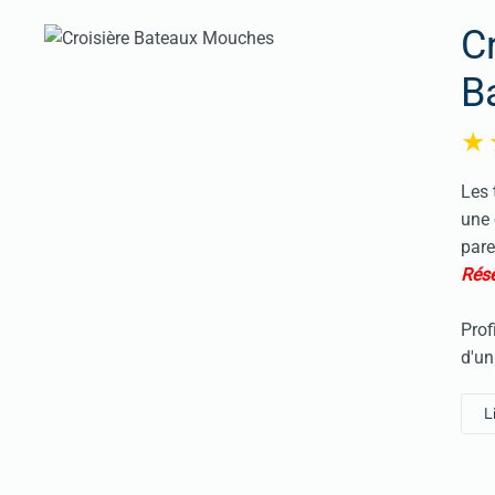
C
B
Les 
une
pare
Rése
Prof
d'un
L