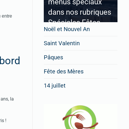
menus spéciaux
dans nos rubriques
 entre
Spéciales Fêtes
Noël et Nouvel An
Saint Valentin
Pour enregistrer votre
Pâques
 bord
restaurant
Cliquez ici
Fête des Mères
14 juillet
ans, la
is !