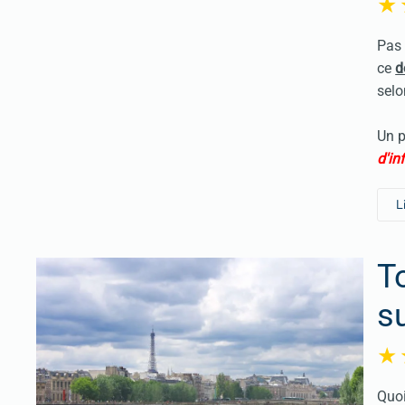
Pas 
ce
d
selo
Un p
d'in
L
T
su
Quoi