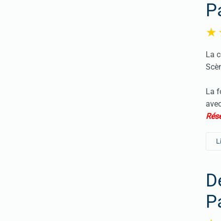
P
La c
Scèn
La f
avec
Rése
L
D
P