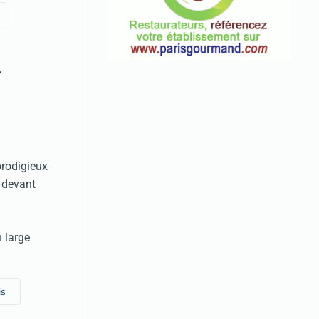
-
prodigieux
 devant
 large
is