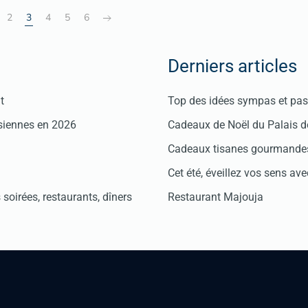
2
3
4
5
6
Derniers articles
t
Top des idées sympas et pas 
isiennes en 2026
Cadeaux de Noël du Palais 
Cadeaux tisanes gourmandes
Cet été, éveillez vos sens avec
soirées, restaurants, dîners
Restaurant Majouja