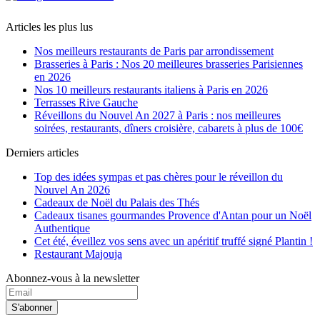
Articles les plus lus
Nos meilleurs restaurants de Paris par arrondissement
Brasseries à Paris : Nos 20 meilleures brasseries Parisiennes
en 2026
Nos 10 meilleurs restaurants italiens à Paris en 2026
Terrasses Rive Gauche
Réveillons du Nouvel An 2027 à Paris : nos meilleures
soirées, restaurants, dîners croisière, cabarets à plus de 100€
Derniers articles
Top des idées sympas et pas chères pour le réveillon du
Nouvel An 2026
Cadeaux de Noël du Palais des Thés
Cadeaux tisanes gourmandes Provence d'Antan pour un Noël
Authentique
Cet été, éveillez vos sens avec un apéritif truffé signé Plantin !
Restaurant Majouja
Abonnez-vous à la newsletter
S'abonner