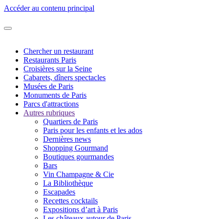
Accéder au contenu principal
Chercher un restaurant
Restaurants Paris
Croisières sur la Seine
Cabarets, dîners spectacles
Musées de Paris
Monuments de Paris
Parcs d'attractions
Autres rubriques
Quartiers de Paris
Paris pour les enfants et les ados
Dernières news
Shopping Gourmand
Boutiques gourmandes
Bars
Vin Champagne & Cie
La Bibliothèque
Escapades
Recettes cocktails
Expositions d’art à Paris
Les châteaux autour de Paris