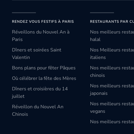
RENDEZ VOUS FESTIFS À PARIS
RESTAURANTS PAR CU
Réveillons du Nouvel An à
Nos meilleurs resta
Paris
halal
Dîners et soirées Saint
Nos Meilleurs resta
Valentin
italiens
Bons plans pour fêter Pâques
Nos meilleurs resta
chinois
Où célébrer la fête des Mères
Nos meilleurs resta
Dîners et croisières du 14
japonais
juillet
Nos meilleurs resta
Réveillon du Nouvel An
vegans
Chinois
Nos meilleurs restau