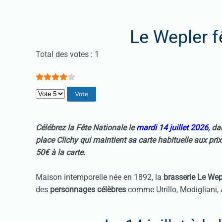
Le Wepler fê
Vote utilisateur:
4
/
5
Total des votes : 1
Veuillez voter
Célébrez la Fête Nationale le
mardi 14 juillet 2026
, da
place Clichy qui maintient sa carte habituelle aux pri
50€ à la carte.
Maison intemporelle née en 1892, la
brasserie Le Wep
des
personnages célèbres
comme Utrillo, Modigliani, A