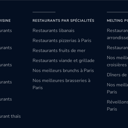
ISINE
RESTAURANTS PAR SPÉCIALITÉS
MELTING P
urants
Restaurants libanais
Restauran
arrondiss
Restaurants pizzerias à Paris
urants
Restauran
Restaurants fruits de mer
Nos meill
Restaurants viande et grillade
urants
croisières
Nos meilleurs brunchs à Paris
Dîners de 
Nos meilleures brasseries à
urants
Nos meille
Paris
Paris
urants
Réveillon
Paris
rant thaïs