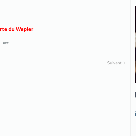
arte
du Wepler
***
Suivant
.