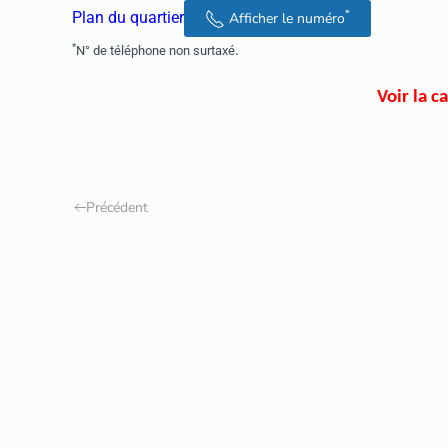
*
Plan du quartier
Afficher le numéro
.
*
N° de téléphone non surtaxé
Voir la c
Précédent