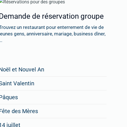
Demande de réservation groupe
Trouvez un restaurant pour enterrement de vie de
jeunes gens, anniversaire, mariage, business dîner,
..
Restaurateurs,
Noël et Nouvel An
faites
Saint Valentin
figurer
vos
Pâques
menus
Fête des Mères
spéciaux
14 juillet
dans