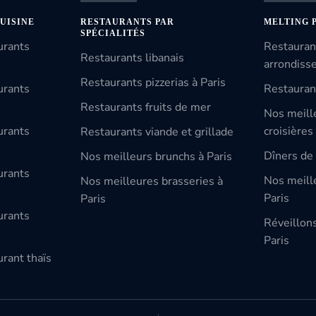
UISINE
RESTAURANTS PAR
MELTING 
SPÉCIALITÉS
urants
Restauran
Restaurants libanais
arrondiss
Restaurants pizzerias à Paris
urants
Restauran
Restaurants fruits de mer
Nos meill
urants
croisières
Restaurants viande et grillade
Dîners de 
Nos meilleurs brunchs à Paris
urants
Nos meille
Nos meilleures brasseries à
Paris
Paris
urants
Réveillon
Paris
rant thaïs