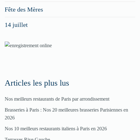
menus
Fête des Mères
spéciaux
14 juillet
dans
nos
rubriques
Spéciales
Fêtes
Articles les plus lus
Pour
Nos meilleurs restaurants de Paris par arrondissement
enregistrer
Brasseries à Paris : Nos 20 meilleures brasseries Parisiennes en
votre
2026
restaurant
Nos 10 meilleurs restaurants italiens à Paris en 2026
Cliquez
Terrasses Rive Gauche