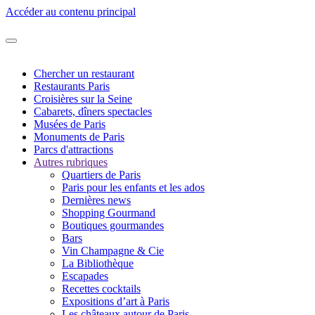
Accéder au contenu principal
Chercher un restaurant
Restaurants Paris
Croisières sur la Seine
Cabarets, dîners spectacles
Musées de Paris
Monuments de Paris
Parcs d'attractions
Autres rubriques
Quartiers de Paris
Paris pour les enfants et les ados
Dernières news
Shopping Gourmand
Boutiques gourmandes
Bars
Vin Champagne & Cie
La Bibliothèque
Escapades
Recettes cocktails
Expositions d’art à Paris
Les châteaux autour de Paris