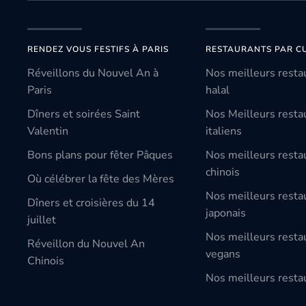
RENDEZ VOUS FESTIFS À PARIS
RESTAURANTS PAR CU
Réveillons du Nouvel An à
Nos meilleurs resta
Paris
halal
Dîners et soirées Saint
Nos Meilleurs resta
Valentin
italiens
Bons plans pour fêter Pâques
Nos meilleurs resta
chinois
Où célébrer la fête des Mères
Nos meilleurs resta
Dîners et croisières du 14
japonais
juillet
Nos meilleurs resta
Réveillon du Nouvel An
vegans
Chinois
Nos meilleurs restau