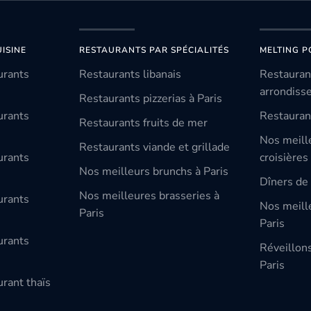
ISINE
RESTAURANTS PAR SPÉCIALITÉS
MELTING P
urants
Restaurants libanais
Restauran
arrondiss
Restaurants pizzerias à Paris
urants
Restauran
Restaurants fruits de mer
Nos meill
Restaurants viande et grillade
urants
croisières
Nos meilleurs brunchs à Paris
Dîners de 
Nos meilleures brasseries à
urants
Nos meille
Paris
Paris
urants
Réveillon
Paris
rant thaïs