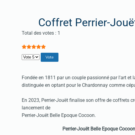
Coffret Perrier-Jou
Vote utilisateur:
5
/
5
Total des votes : 1
Veuillez voter
Fondée en 1811 par un couple passionné par l'art et l
distinguée en optant pour le Chardonnay comme cépa
En 2023, Perrier-Jouët finalise son offre de coffrets 
lancement de
Perrier-Jouët Belle Epoque Cocoon.
Perrier-Jouët Belle Epoque Cocoon