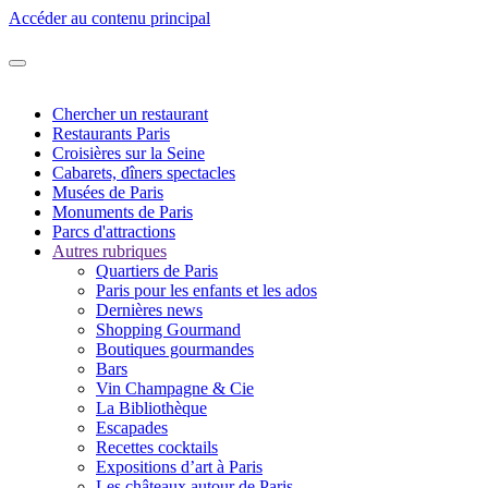
Accéder au contenu principal
Chercher un restaurant
Restaurants Paris
Croisières sur la Seine
Cabarets, dîners spectacles
Musées de Paris
Monuments de Paris
Parcs d'attractions
Autres rubriques
Quartiers de Paris
Paris pour les enfants et les ados
Dernières news
Shopping Gourmand
Boutiques gourmandes
Bars
Vin Champagne & Cie
La Bibliothèque
Escapades
Recettes cocktails
Expositions d’art à Paris
Les châteaux autour de Paris