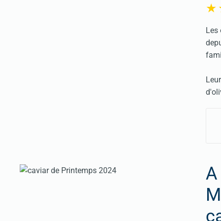
Les 
depu
fami
Leur
d'ol
A
M
c