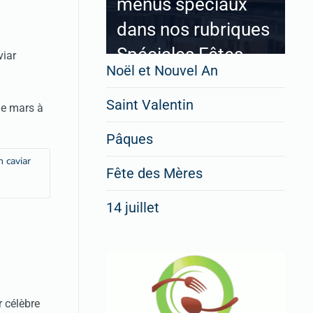
menus spéciaux
dans nos rubriques
Spéciales Fêtes
viar
Noël et Nouvel An
Saint Valentin
de mars à
Pour enregistrer votre
Pâques
restaurant
n caviar
Cliquez ici
Fête des Mères
14 juillet
 célèbre