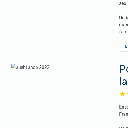
ses 
Un b
marr
fami
L
P
l
Ense
Fran