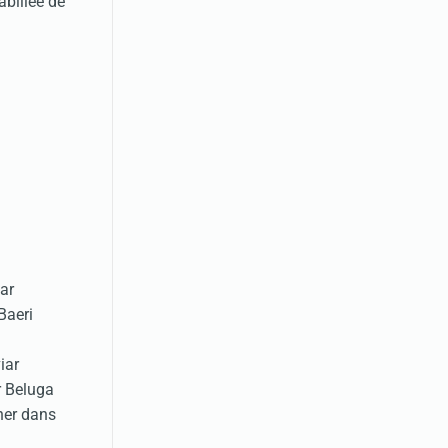
abillée de
iar
Baeri
iar
r Beluga
cher dans