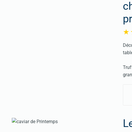
c
p
Déco
tabl
Truf
gran
L