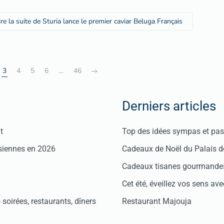
ire la suite de Sturia lance le premier caviar Beluga Français
3
4
5
6
…
46
Derniers articles
t
Top des idées sympas et pas 
isiennes en 2026
Cadeaux de Noël du Palais 
Cadeaux tisanes gourmandes
Cet été, éveillez vos sens avec
soirées, restaurants, dîners
Restaurant Majouja