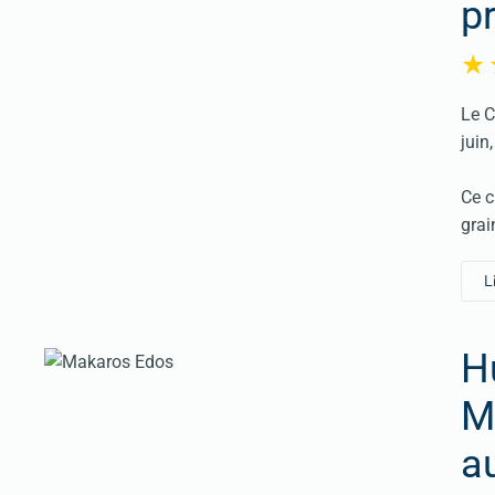
p
Le C
juin
Ce c
grai
L
Hu
M
a