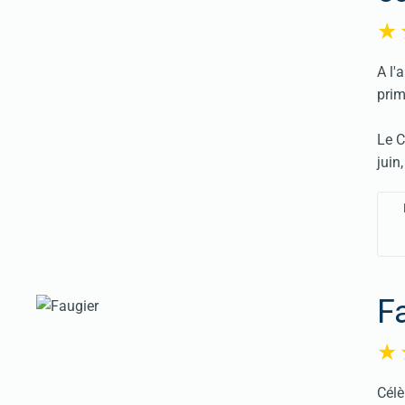
A l'
prim
Le C
juin
F
Célè