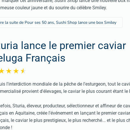
 marquer cet anniversaire, Sushi Shop lance une nouvelle box h
ameuse couleur jaune et du sourire du célèbre Smiley.
ire la suite de Pour ses 50 ans, Sushi Shop lance une box Smiley
turia lance le premier caviar
eluga Français
is l'interdiction mondiale de la pêche de l'esturgeon, tout le cav
ercialisé provient d'élevages, le caviar le plus courant étant le 
efois, Sturia, éleveur, producteur, sélectionneur et affineur de cav
çais en Aquitaine, créée l'événement en lançant le premier cavia
çais, le caviar le plus prestigieux, le plus recherché... et le plus 
onde !