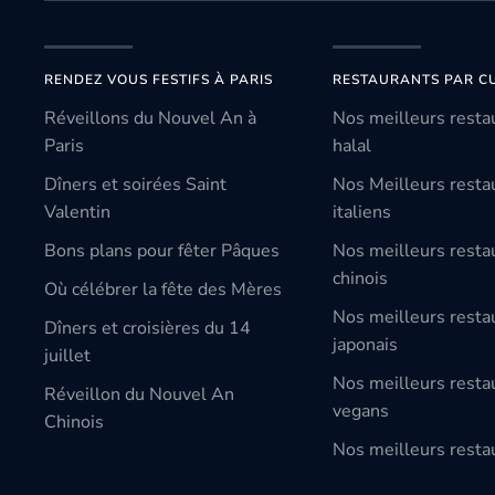
RENDEZ VOUS FESTIFS À PARIS
RESTAURANTS PAR CU
Réveillons du Nouvel An à
Nos meilleurs resta
Paris
halal
Dîners et soirées Saint
Nos Meilleurs resta
Valentin
italiens
Bons plans pour fêter Pâques
Nos meilleurs resta
chinois
Où célébrer la fête des Mères
Nos meilleurs resta
Dîners et croisières du 14
japonais
juillet
Nos meilleurs resta
Réveillon du Nouvel An
vegans
Chinois
Nos meilleurs restau