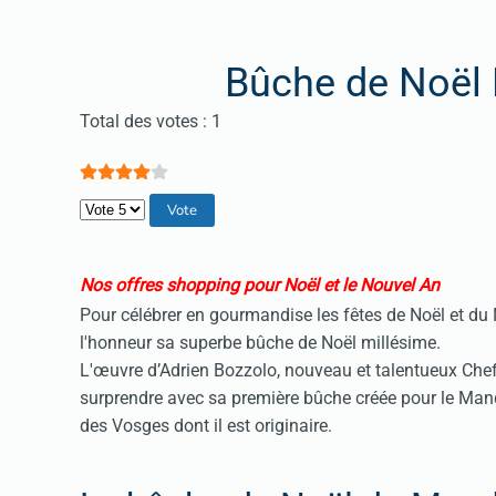
Bûche de Noël 
Vote utilisateur:
4
/
5
Total des votes : 1
Veuillez voter
Nos offres shopping pour Noël et le Nouvel An
Pour célébrer en gourmandise les fêtes de Noël et du 
l'honneur sa superbe bûche de Noël millésime.
L'œuvre d’Adrien Bozzolo, nouveau et talentueux Chef
surprendre avec sa première bûche créée pour le Mand
des Vosges dont il est originaire.