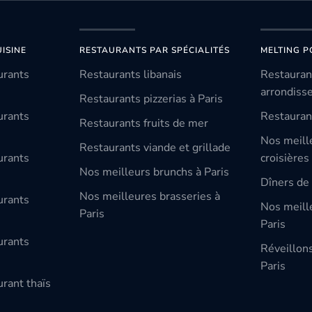
ISINE
RESTAURANTS PAR SPÉCIALITÉS
MELTING P
urants
Restaurants libanais
Restauran
arrondiss
Restaurants pizzerias à Paris
urants
Restauran
Restaurants fruits de mer
Nos meill
Restaurants viande et grillade
urants
croisières
Nos meilleurs brunchs à Paris
Dîners de 
Nos meilleures brasseries à
urants
Nos meille
Paris
Paris
urants
Réveillon
Paris
rant thaïs