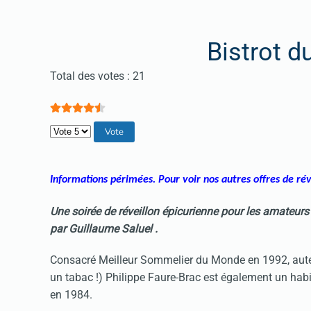
Bistrot 
Vote utilisateur:
4.5
/
5
Total des votes : 21
Veuillez voter
Informations périmées. Pour voir nos autres offres de ré
Une soirée de réveillon épicurienne pour les amateurs
par Guillaume Saluel .
Consacré Meilleur Sommelier du Monde en 1992, auteur
un tabac !) Philippe Faure-Brac est également un habile
en 1984.