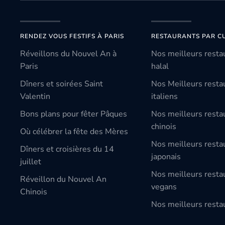
RENDEZ VOUS FESTIFS À PARIS
RESTAURANTS PAR CU
Réveillons du Nouvel An à
Nos meilleurs resta
Paris
halal
Dîners et soirées Saint
Nos Meilleurs resta
Valentin
italiens
Bons plans pour fêter Pâques
Nos meilleurs resta
chinois
Où célébrer la fête des Mères
Nos meilleurs resta
Dîners et croisières du 14
japonais
juillet
Nos meilleurs resta
Réveillon du Nouvel An
vegans
Chinois
Nos meilleurs restau