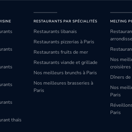
ISINE
RESTAURANTS PAR SPÉCIALITÉS
MELTING P
urants
Restaurants libanais
Restauran
arrondiss
Restaurants pizzerias à Paris
urants
Restauran
Restaurants fruits de mer
Nos meill
Restaurants viande et grillade
urants
croisières
Nos meilleurs brunchs à Paris
Dîners de 
Nos meilleures brasseries à
urants
Nos meille
Paris
Paris
urants
Réveillon
Paris
rant thaïs