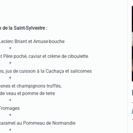
 de la Saint-Sylvestre :
eclerc Briant et Amuse-bouche
*
t Père poché, caviar et crème de ciboulette
*
s, jus de cuisson à la Cachaça et salicornes
*
rosnes et champignons truffés,
is de veau et pomme de terre
*
Fromages
*
.
's, caramel au Pommeau de Normandie
*