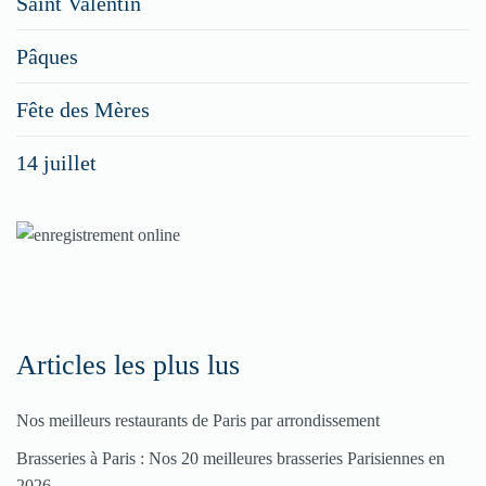
Saint Valentin
figurer
vos
Pâques
menus
Fête des Mères
spéciaux
14 juillet
dans
nos
rubriques
Spéciales
Fêtes
Articles les plus lus
Pour
Nos meilleurs restaurants de Paris par arrondissement
enregistrer
Brasseries à Paris : Nos 20 meilleures brasseries Parisiennes en
votre
2026