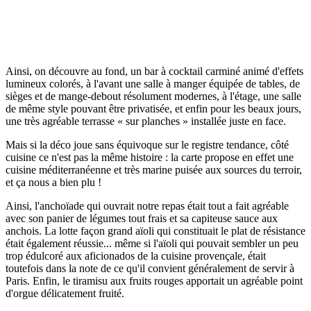
Ainsi, on découvre au fond, un bar à cocktail carminé animé d'effets
lumineux colorés, à l'avant une salle à manger équipée de tables, de
sièges et de mange-debout résolument modernes, à l'étage, une salle
de même style pouvant être privatisée, et enfin pour les beaux jours,
une très agréable terrasse « sur planches » installée juste en face.
Mais si la déco joue sans équivoque sur le registre tendance, côté
cuisine ce n'est pas la même histoire : la carte propose en effet une
cuisine méditerranéenne et très marine puisée aux sources du terroir,
et ça nous a bien plu !
Ainsi, l'anchoïade qui ouvrait notre repas était tout a fait agréable
avec son panier de légumes tout frais et sa capiteuse sauce aux
anchois. La lotte façon grand aïoli qui constituait le plat de résistance
était également réussie... même si l'aïoli qui pouvait sembler un peu
trop édulcoré aux aficionados de la cuisine provençale, était
toutefois dans la note de ce qu'il convient généralement de servir à
Paris. Enfin, le tiramisu aux fruits rouges apportait un agréable point
d'orgue délicatement fruité.