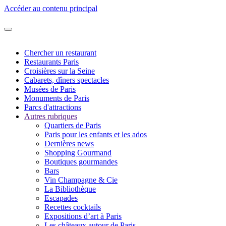
Accéder au contenu principal
Chercher un restaurant
Restaurants Paris
Croisières sur la Seine
Cabarets, dîners spectacles
Musées de Paris
Monuments de Paris
Parcs d'attractions
Autres rubriques
Quartiers de Paris
Paris pour les enfants et les ados
Dernières news
Shopping Gourmand
Boutiques gourmandes
Bars
Vin Champagne & Cie
La Bibliothèque
Escapades
Recettes cocktails
Expositions d’art à Paris
Les châteaux autour de Paris