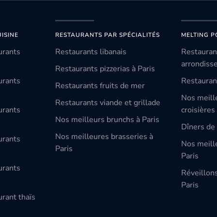
ISINE
RESTAURANTS PAR SPÉCIALITÉS
MELTING P
urants
Restaurants libanais
Restauran
arrondiss
Restaurants pizzerias à Paris
urants
Restauran
Restaurants fruits de mer
Nos meill
Restaurants viande et grillade
urants
croisières
Nos meilleurs brunchs à Paris
Dîners de 
Nos meilleures brasseries à
urants
Nos meille
Paris
Paris
urants
Réveillon
Paris
rant thaïs