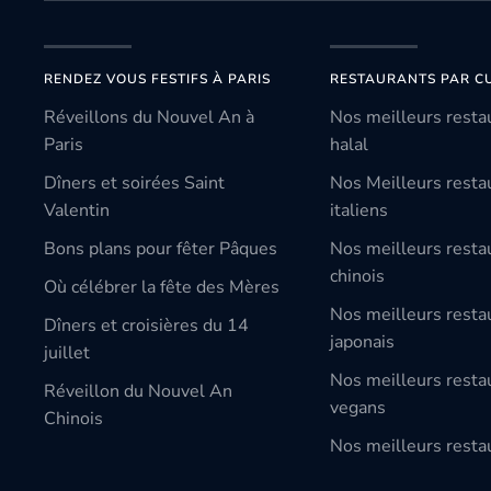
RENDEZ VOUS FESTIFS À PARIS
RESTAURANTS PAR CU
Réveillons du Nouvel An à
Nos meilleurs resta
Paris
halal
Dîners et soirées Saint
Nos Meilleurs resta
Valentin
italiens
Bons plans pour fêter Pâques
Nos meilleurs resta
chinois
Où célébrer la fête des Mères
Nos meilleurs resta
Dîners et croisières du 14
japonais
juillet
Nos meilleurs resta
Réveillon du Nouvel An
vegans
Chinois
Nos meilleurs restau