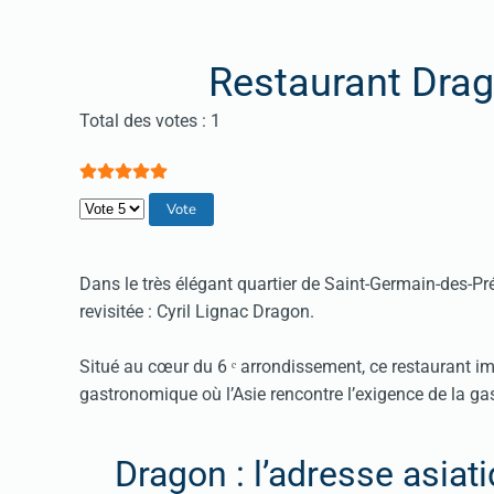
Restaurant Drag
Vote utilisateur:
5
/
5
Total des votes : 1
Veuillez voter
Dans le très élégant quartier de Saint-Germain-des-Pré
revisitée : Cyril Lignac Dragon.
Situé au cœur du 6 ᵉ arrondissement, ce restaurant im
gastronomique où l’Asie rencontre l’exigence de la ga
Dragon : l’adresse asiat