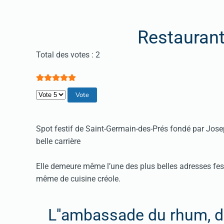
Restauran
Vote utilisateur:
5
/
5
Total des votes : 2
Veuillez voter
Spot festif de Saint-Germain-des-Prés fondé par Jos
belle carrière
Elle demeure même l’une des plus belles adresses fest
même de cuisine créole.
L''ambassade du rhum, de