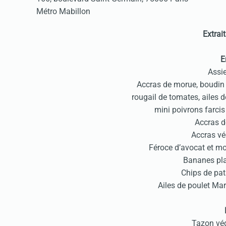
Métro Mabillon
Extrait
E
Assie
Accras de morue, boudin c
rougail de tomates, ailes d
mini poivrons farcis
Accras d
Accras vé
Féroce d’avocat et m
Bananes pla
Chips de pa
Ailes de poulet Mari
Tazon vé