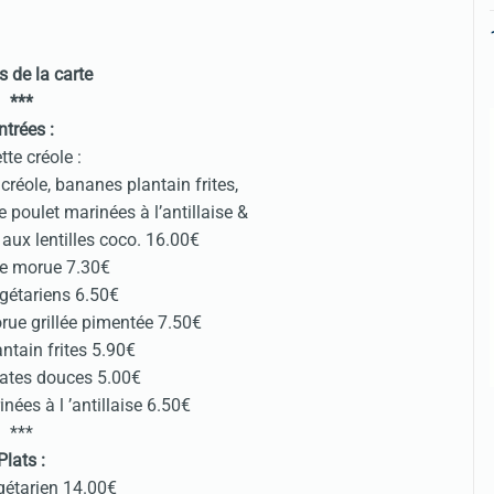
s de la carte
***
ntrées :
tte créole :
réole, bananes plantain frites,
e poulet marinées à l’antillaise &
 aux lentilles coco. 16.00€
e morue 7.30€
gétariens 6.50€
orue grillée pimentée 7.50€
ntain frites 5.90€
tates douces 5.00€
nées à l ’antillaise 6.50€
***
Plats :
gétarien 14.00€