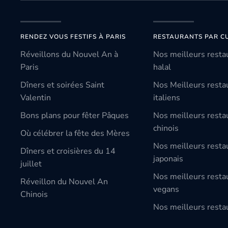
RENDEZ VOUS FESTIFS À PARIS
RESTAURANTS PAR CU
Réveillons du Nouvel An à
Nos meilleurs resta
Paris
halal
Dîners et soirées Saint
Nos Meilleurs resta
Valentin
italiens
Bons plans pour fêter Pâques
Nos meilleurs resta
chinois
Où célébrer la fête des Mères
Nos meilleurs resta
Dîners et croisières du 14
japonais
juillet
Nos meilleurs resta
Réveillon du Nouvel An
vegans
Chinois
Nos meilleurs restau