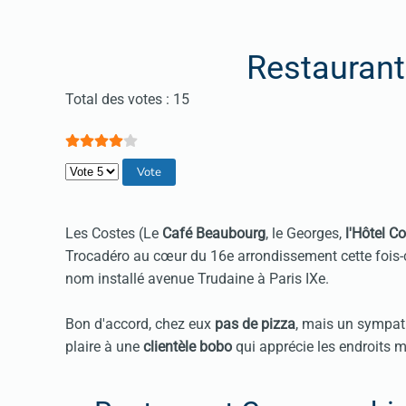
Restaurant
Vote utilisateur:
4
/
5
Total des votes : 15
Veuillez voter
Les Costes (Le
Café Beaubourg
, le Georges,
l'Hôtel C
Trocadéro au cœur du 16e arrondissement cette fois-c
nom installé avenue Trudaine à Paris IXe.
Bon d'accord, chez eux
pas de pizza
, mais un sympat
plaire à une
clientèle bobo
qui apprécie les endroits 