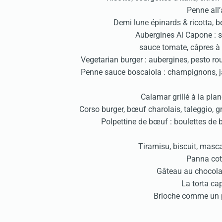
Penne all
Demi lune épinards & ricotta, 
Aubergines Al Capone : sp
sauce tomate, câpres à 
Vegetarian burger : aubergines, pesto ro
Penne sauce boscaiola : champignons, 
Calamar grillé à la pl
Corso burger, bœuf charolais, taleggio, 
Polpettine de bœuf : boulettes de
Tiramisu, biscuit, masc
Panna cot
Gâteau au chocola
La torta ca
Brioche comme un p