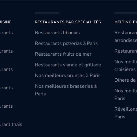
ISINE
RESTAURANTS PAR SPÉCIALITÉS
MELTING P
urants
Restaurants libanais
Restauran
arrondiss
Restaurants pizzerias à Paris
urants
Restauran
Restaurants fruits de mer
Nos meill
Restaurants viande et grillade
urants
croisières
Nos meilleurs brunchs à Paris
Dîners de 
Nos meilleures brasseries à
urants
Nos meille
Paris
Paris
urants
Réveillon
Paris
rant thaïs