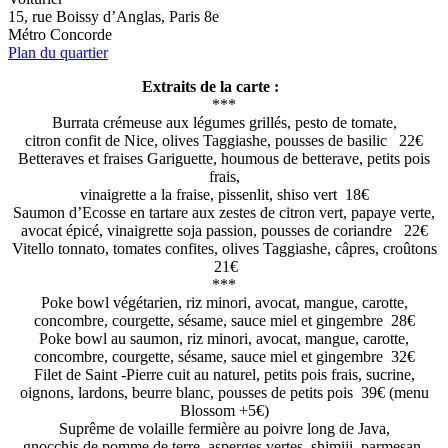
15, rue Boissy d’Anglas, Paris 8e
Métro Concorde
Plan du quartier
Extraits de la carte :
***
Burrata crémeuse aux légumes grillés, pesto de tomate,
citron confit de Nice, olives Taggiashe, pousses de basilic 22€
Betteraves et fraises Gariguette, houmous de betterave, petits pois
frais,
vinaigrette a la fraise, pissenlit, shiso vert 18€
Saumon d’Ecosse en tartare aux zestes de citron vert, papaye verte,
avocat épicé, vinaigrette soja passion, pousses de coriandre 22€
Vitello tonnato, tomates confites, olives Taggiashe, câpres, croûtons
21€
***
Poke bowl végétarien, riz minori, avocat, mangue, carotte,
concombre, courgette, sésame, sauce miel et gingembre 28€
Poke bowl au saumon, riz minori, avocat, mangue, carotte,
concombre, courgette, sésame, sauce miel et gingembre 32€
Filet de Saint -Pierre cuit au naturel, petits pois frais, sucrine,
oignons, lardons, beurre blanc, pousses de petits pois 39€ (menu
Blossom +5€)
Suprême de volaille fermière au poivre long de Java,
gnocchis de pomme de terre, asperges vertes, shimiji, parmesan,