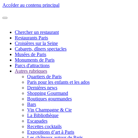
Accéder au contenu principal
Chercher un restaurant
Restaurants Paris
Croisières sur la Seine
Cabarets, dîners spectacles
Musées de Paris
Monuments de Paris
Parcs d'attractions
Autres rubriques
Quartiers de Paris
Paris pour les enfants et les ados
Dernières news
Shopping Gourmand
Boutiques gourmandes
Bars
Vin Champagne & Cie
La Bibliothèque
Escapades
Recettes cocktails
Expositions d’art à Paris
Les châteaux autour de Paris